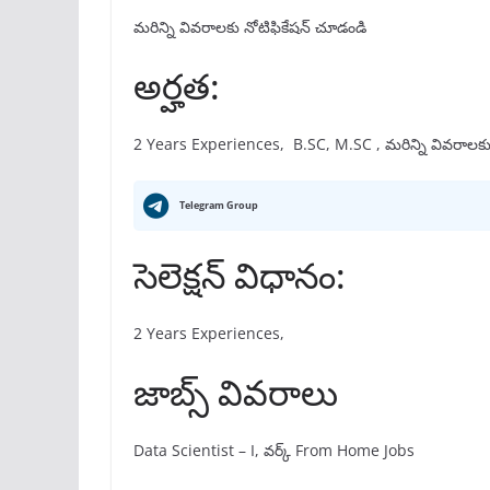
మరిన్ని వివరాలకు నోటిఫికేషన్ చూడండి
అర్హత:
2 Years Experiences, B.SC, M.SC , మరిన్ని వివరాలకు
Telegram Group
సెలెక్షన్ విధానం:
2 Years Experiences,
జాబ్స్ వివరాలు
Data Scientist – I, వర్క్ From Home Jobs