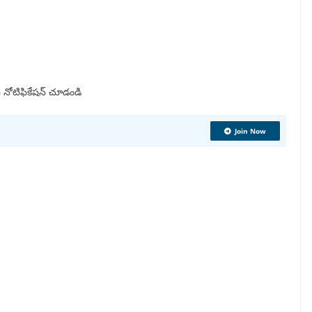
 నోటిఫికేషన్ చూడండి
Join Now