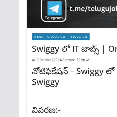
IT JOBS
AP LOCAL JOBS
TS LOCAL JOBS
Swiggy లో IT జాబ్స్ | 
19 October 2024
Admin
139 Views
నోటిఫికేషన్ – Swiggy లో
Swiggy
వివరణ:-