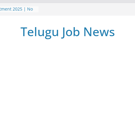
itment 2025 | No
| Postal Gds
5 | TeluguJobNews
Telugu Job News
me Jobs Survey
 వర్క్ ఫ్రమ్ ఉద్యోగాలు
పర్ నోటిఫికేషన్ |
ment 2025 Job
m Home Jobs
iate | Latest jobs
earch
025 | అసిస్టెంట్
2025 | Latest Jobs
 Pass