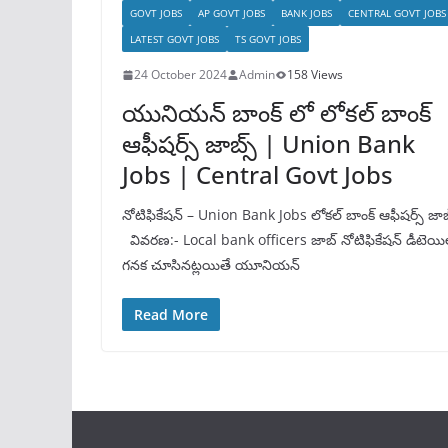
GOVT JOBS
AP GOVT JOBS
BANK JOBS
CENTRAL GOVT JOBS
LATEST GOVT JOBS
TS GOVT JOBS
24 October 2024
Admin
158 Views
యునియన్ బాంక్ లో లోకల్ బాంక్
ఆఫీషర్స్ జాబ్స్ | Union Bank
Jobs | Central Govt Jobs
నోటిఫికేషన్ – Union Bank Jobs లోకల్ బాంక్ ఆఫీషర్స్ జాబ్
వివరణ:- Local bank officers జాబ్ నోటిఫికేషన్ డీటెయిల
గనక చూసినట్లయితే యూనియన్
Read More