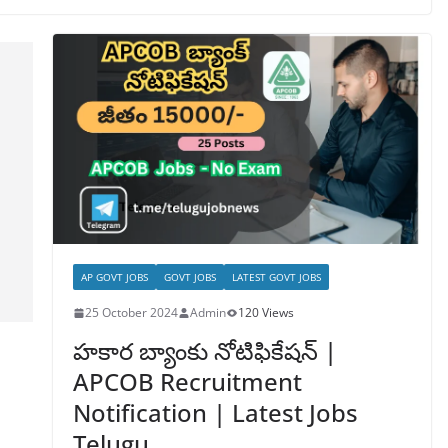
AP GOVT JOBS
GOVT JOBS
LATEST GOVT JOBS
25 October 2024
Admin
120 Views
హకార బ్యాంకు నోటిఫికేషన్ |
APCOB Recruitment
Notification | Latest Jobs
Telugu