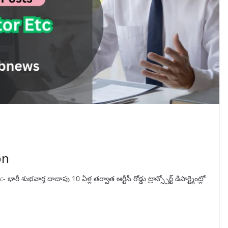
on
భవార్త దాదాపు 10 ఏళ్ల తర్వాత ఆర్టీసీ రోడ్డు ట్రాన్స్పోర్ట్ డిపార్ట్మెంట్లో