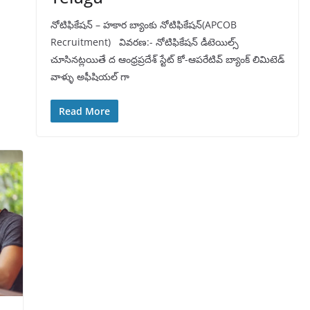
నోటిఫికేషన్ – హకార బ్యాంకు నోటిఫికేషన్(APCOB
Recruitment) వివరణ:- నోటిఫికేషన్ డీటెయిల్స్
చూసినట్లయితే ద ఆంధ్రప్రదేశ్ స్టేట్ కో-ఆపరేటివ్ బ్యాంక్ లిమిటెడ్
వాళ్ళు అఫీషియల్ గా
Read More