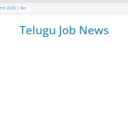
ent 2025 | No
ostal Gds
 TeluguJobNews
Telugu Job News
Jobs Survey
్క్ ఫ్రమ్ ఉద్యోగాలు
 నోటిఫికేషన్ |
t 2025 Job
Home Jobs
e | Latest jobs
ch
 | అసిస్టెంట్
5 | Latest Jobs
ss