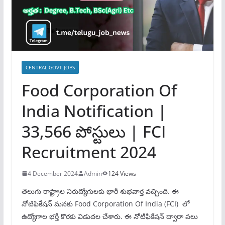
CENTRAL GOVT JOBS
Food Corporation Of
India Notification |
33,566 పోస్టులు | FCI
Recruitment 2024
4 December 2024
Admin
124 Views
తెలుగు రాష్ట్రాల నిరుద్యోగులకు భారీ శుభవార్త వచ్చింది. ఈ
నోటిఫికేషన్ మనకు Food Corporation Of India (FCI) లో
ఉద్యోగాల భర్తీ కొరకు విడుదల చేశారు. ఈ నోటిఫికేషన్ ద్వారా పలు