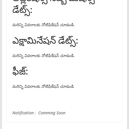
డేట్స్:
మరిన్ని వివరాలకు నోటిఫికేషన్ చూడండి.
ఎక్షామినేషన్ డేట్స్:
మరిన్ని వివరాలకు నోటిఫికేషన్ చూడండి.
ఫీజ్:
మరిన్ని వివరాలకు నోటిఫికేషన్ చూడండి
Notification : Comming Soon