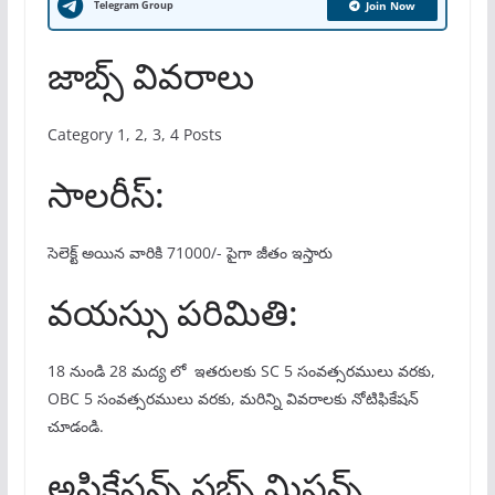
Telegram Group
Join Now
జాబ్స్ వివరాలు
Category 1, 2, 3, 4 Posts
సాలరీస్:
సెలెక్ట్ అయిన వారికి 71000/- పైగా జీతం ఇస్తారు
వయస్సు పరిమితి:
18 నుండి 28 మద్య లో ఇతరులకు SC 5 సంవత్సరములు వరకు,
OBC 5 సంవత్సరములు వరకు, మరిన్ని వివరాలకు నోటిఫికేషన్
చూడండి.
అప్లికేషన్స్ సబ్బ్ మిషన్స్