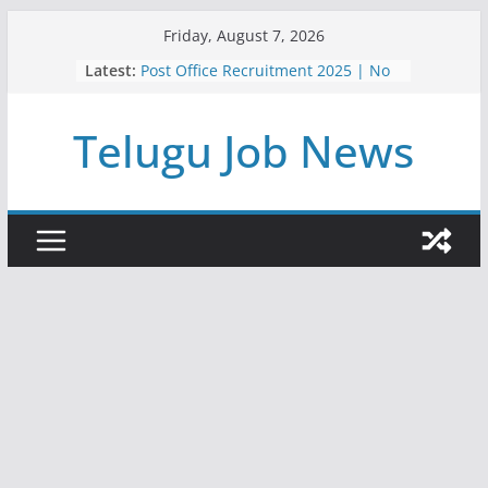
Skip
Friday, August 7, 2026
to
Latest:
Post Office Recruitment 2025 | No
content
Of Posts – 21413 | Postal Gds
Notification 2025 | TeluguJobNews
Telugu Job News
Ap Work From Home Jobs Survey
2025 | ఆంధ్రప్రదేశ్ లో వర్క్ ఫ్రమ్ ఉద్యోగాలు
| రిజిస్ట్రేషన్ ప్రాసెస్
గ్రామీణ బ్యాంకులో బంపర్ నోటిఫికేషన్ |
IBPS RRB Recruitment 2025 Job
Posts 13217 |
Amazon Work From Home Jobs
2025 | Data Associate | Latest jobs
in telugu | Job Search
CSIR Recruitment 2025 | అసిస్టెంట్
జాబ్స్ | Govt Jobs 2025 | Latest Jobs
In Telugu | 12 TH Pass