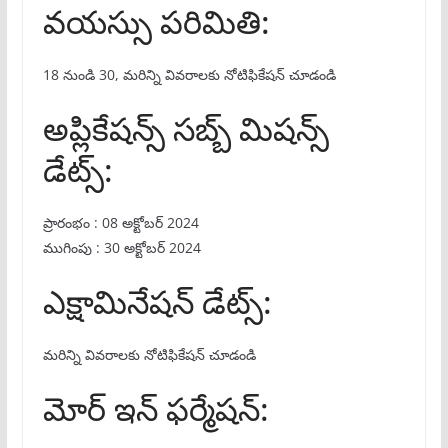
వయస్సు పరిమితి:
18 నుండి 30, మరిన్ని వివరాలకు నోటిఫికేషన్ చూడండి
అప్లికేషన్స్ సబ్బ్ మిషన్స్
డేట్స్:
ప్రారంభం : 08 అక్టోబర్ 2024
ముగింపు : 30 అక్టోబర్ 2024
ఎక్షామినేషన్ డేట్స్:
మరిన్ని వివరాలకు నోటిఫికేషన్ చూడండి
మోర్ ఇన్ ఫర్మేషన్: