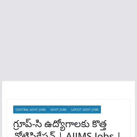
CENTRAL GOVT JOBS
GOVT JOBS
LATEST GOVT JOBS
గ్రూప్-సి ఉద్యోగాలకు కొత్త
నోటిఫికేషన్ | AIIMS Jobs |