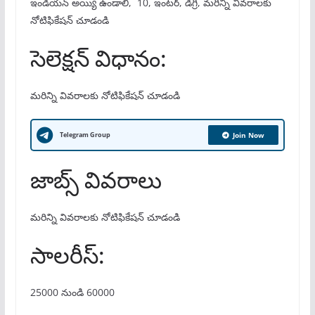
ఇండియన్ అయ్యి ఉండాలి, 10, ఇంటర్, డిగ్రీ, మరిన్ని వివరాలకు
నోటిఫికేషన్ చూడండి
సెలెక్షన్ విధానం:
మరిన్ని వివరాలకు నోటిఫికేషన్ చూడండి
Telegram Group
Join Now
జాబ్స్ వివరాలు
మరిన్ని వివరాలకు నోటిఫికేషన్ చూడండి
సాలరీస్:
25000 నుండి 60000