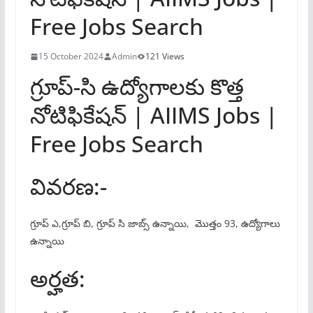
Free Jobs Search
15 October 2024
Admin
121 Views
గ్రూప్-సి ఉద్యోగాలకు కొత్త
నోటిఫికేషన్ | AIIMS Jobs |
Free Jobs Search
వివరణ:-
గ్రూప్ ఎ,గ్రూప్ బి, గ్రూప్ సి జాబ్స్ ఉన్నాయి, మొత్తం 93, ఉద్యోగాలు
ఉన్నాయి
అర్హత: