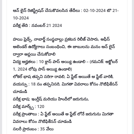
ఆన్ లైన్ రిజిస్ట్రేషన్ చేసుకొవలసిన తేదీలు : 02-10-2024 టొ 21-
10-2024
పరీక్ష తేది : నవంబర్ 21 2024
హయి ఫ్రెడ్స్, నాబార్డ్ సంస్థవాల్లు ప్రకటన రిలీజ్ చెసారు, అఫీస్
అటెండర్ ఉద్యోగాలు సంబంధించి, ఈ జాబులను మనం ఆన్ లైన్
ద్వారా అప్లయి చేసుకోవాలి
విద్య అర్హతలు : 10 క్లాస్ పాస్ అయ్యి ఉండాలి – (గమనిక్: అక్టోబర్
1, 2024 లోపు పాస్ అయ్యి ఉండాలి)
లోకల్ భాష తప్పని సరిగా రావలి, ఏ స్టేట్ అయితే ఆ స్టేట్ వారికి,
వయస్సు : 18 సం తప్పనిసరి, మిగతా వివరాలు కోసం నొటిఫికేసన్
చూడండి
పరీక్ష భాష: ఇంగ్లీష్ మరియు హిందీలో జరుగును,
పరీక్ష మార్క్స్ : 120
పరీక్ష ప్రాంతాలు : ఏ స్టేట్ అయితే అ స్టేట్ లోనే జరుగును మిగతా
వివరాలు కోసం నొటిఫికేసన్ చూడండి
సలరీ ప్రారంబం : 35 వేలు