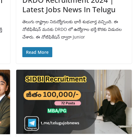
l
Latest Jobs News In Telugu
తెలుగు రాష్ట్రాల నిరుద్యోగులకు భారీ శుభవార్త వచ్చింది. ఈ
నోటిఫికేషన్ మనకు DRDO లో ఉద్యోగాల భర్తీ కొరకు విడుదల
తీ
చేశారు. ఈ నోటిఫికేషన్ ద్వారా Junior
Read More