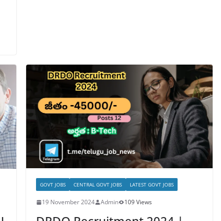
GOVT JOBS
CENTRAL GOVT JOBS
LATEST GOVT JOBS
19 November 2024
Admin
109 Views
DRDO Recruitment 2024 |