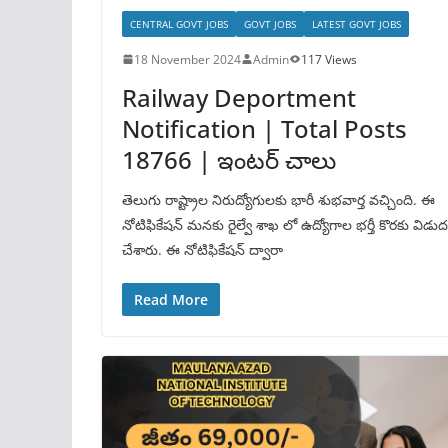
CENTRAL GOVT JOBS
GOVT JOBS
LATEST GOVT JOBS
18 November 2024
Admin
117 Views
Railway Deportment
Notification | Total Posts
18766 | ఇంటర్ చాలు
తెలుగు రాష్ట్రాల నిరుద్యోగులకు భారీ శుభవార్త వచ్చింది. ఈ
నోటిఫికేషన్ మనకు రైల్వే శాఖ లో ఉద్యోగాల భర్తీ కొరకు విడు
చేశారు. ఈ నోటిఫికేషన్ ద్వారా
Read More