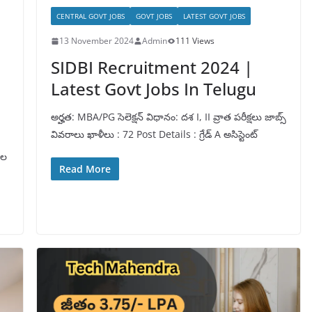
CENTRAL GOVT JOBS
GOVT JOBS
LATEST GOVT JOBS
13 November 2024
Admin
111 Views
SIDBI Recruitment 2024 |
Latest Govt Jobs In Telugu
అర్హత: MBA/PG సెలెక్షన్ విధానం: దశ I, II వ్రాత పరీక్షలు జాబ్స్
వివరాలు ఖాళీలు : 72 Post Details : గ్రేడ్ A అసిస్టెంట్
దల
Read More