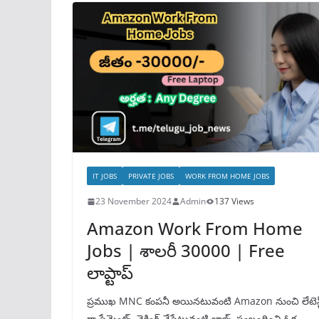
IT JOBS
PRIVATE JOBS
WORK FROM HOME JOBS
23 November 2024
Admin
137 Views
Amazon Work From Home
Jobs | శాలరీ 30000 | Free
లాప్టాప్
ప్రముఖ MNC కంపనీ అయినటువంటి Amazon నుంచి లేటెస్
గా పేమెంట్స్ చెకింగ్ చేసేటువంటి జాబ్స్ సంబంధించి ఓక