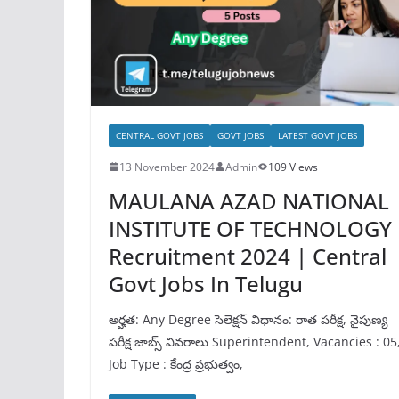
CENTRAL GOVT JOBS
GOVT JOBS
LATEST GOVT JOBS
13 November 2024
Admin
109 Views
MAULANA AZAD NATIONAL
INSTITUTE OF TECHNOLOGY
Recruitment 2024 | Central
Govt Jobs In Telugu
అర్హత: Any Degree సెలెక్షన్ విధానం: రాత పరీక్ష, నైపుణ్య
పరీక్ష జాబ్స్ వివరాలు Superintendent, Vacancies : 05
Job Type : కేంద్ర ప్రభుత్వం,