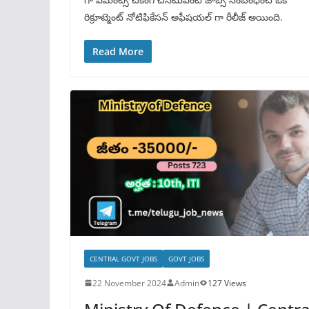
రిక్రూట్మెంట్ నోటిఫికేసన్ అఫీషయల్ గా రీలీజ్ అయింది.
Read More
CENTRAL GOVT JOBS
GOVT JOBS
22 November 2024
Admin
127 Views