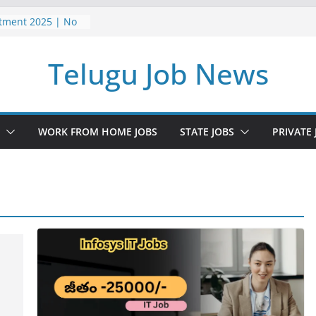
itment 2025 | No
| Postal Gds
5 | TeluguJobNews
Telugu Job News
me Jobs Survey
 వర్క్ ఫ్రమ్ ఉద్యోగాలు
పర్ నోటిఫికేషన్ |
ment 2025 Job
WORK FROM HOME JOBS
STATE JOBS
PRIVATE 
m Home Jobs
iate | Latest jobs
earch
025 | అసిస్టెంట్
2025 | Latest Jobs
 Pass