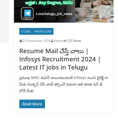
IT JOBS
PRIVATE JOBS
23 November 2024
Admin
125 Views
Resume Mail చేస్తే చాలు |
Infosys Recruitment 2024 |
Latest IT jobs in Telugu
ప్రముఖ MNC కంపెనీ అయినటువంటి Infosys నుంచి దైరెక్ట్ గా
మీకు సెలక్సన్ చేసి జాబ్ కల్పించే విధంగా అది కూడా వన్ డే
లోనే మీకు
Read More