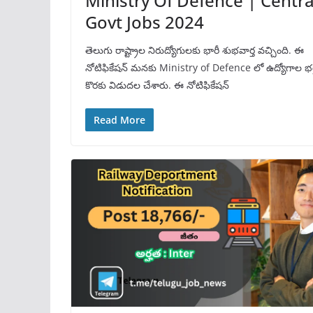
Ministry Of Defence | Centra
Govt Jobs 2024
తెలుగు రాష్ట్రాల నిరుద్యోగులకు భారీ శుభవార్త వచ్చింది. ఈ
నోటిఫికేషన్ మనకు Ministry of Defence లో ఉద్యోగాల భర్
కొరకు విడుదల చేశారు. ఈ నోటిఫికేషన్
Read More